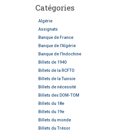
h
Catégories
e
r
c
Algérie
h
Assignats
e
Banque de France
r
Banque de l'Algérie
Banque de l'Indochine
Billets de 1940
Billets de la RCFTO
Billets de la Tunisie
Billets de nécessité
Billets des DOM-TOM
Billets du 18e
Billets du 19e
Billets du monde
Billets du Trésor