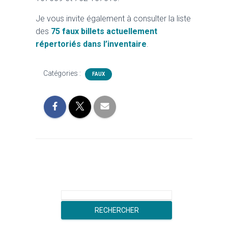
Je vous invite également à consulter la liste
des
75 faux billets actuellement
répertoriés dans l’inventaire
.
Catégories :
FAUX
R
e
RECHERCHER
c