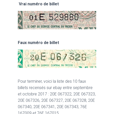
Vrai numéro de billet
Faux numéro de billet
​Pour terminer, voici la liste des 10 faux
billets recensés sur ebay entre septembre
et octobre 2017 : 20E 067322, 20E 067323,
20E 067326, 20E 067327, 20E 067328, 20E
067340, 20E 067341, 20E 067343, 76E
167009 et 76E 167015.