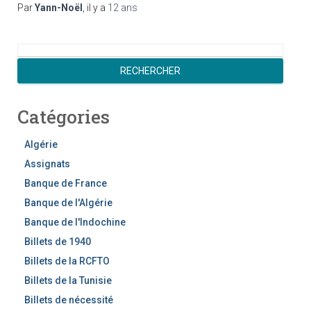
Par
Yann-Noël
, il y a
12 ans
R
e
RECHERCHER
c
h
Catégories
e
r
c
Algérie
h
Assignats
e
Banque de France
r
Banque de l'Algérie
Banque de l'Indochine
Billets de 1940
Billets de la RCFTO
Billets de la Tunisie
Billets de nécessité