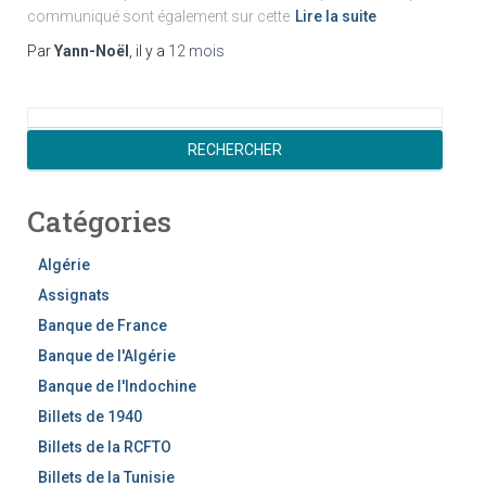
communiqué sont également sur cette
Lire la suite
Par
Yann-Noël
, il y a
12 mois
R
e
RECHERCHER
c
h
Catégories
e
r
c
Algérie
h
Assignats
e
Banque de France
r
Banque de l'Algérie
Banque de l'Indochine
Billets de 1940
Billets de la RCFTO
Billets de la Tunisie