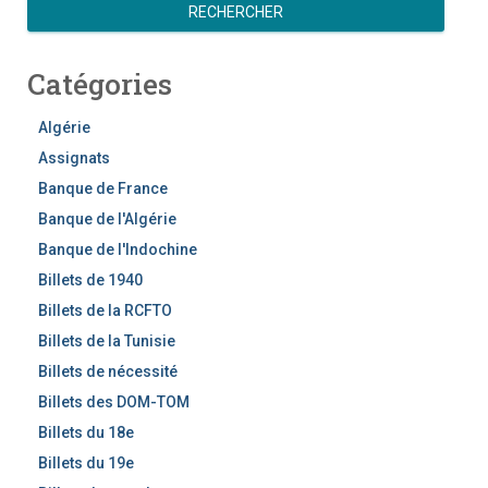
e
RECHERCHER
c
h
Catégories
e
r
c
Algérie
h
Assignats
e
Banque de France
r
Banque de l'Algérie
Banque de l'Indochine
Billets de 1940
Billets de la RCFTO
Billets de la Tunisie
Billets de nécessité
Billets des DOM-TOM
Billets du 18e
Billets du 19e