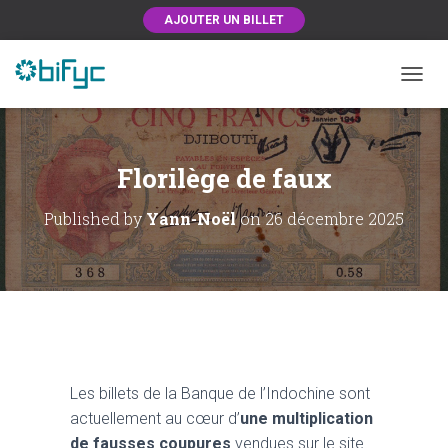
AJOUTER UN BILLET
OUVRI
Florilège de faux
Published by
Yann-Noël
on
26 décembre 2025
Les billets de la Banque de l’Indochine sont
actuellement au cœur d’
une multiplication
de fausses coupures
vendues sur le site