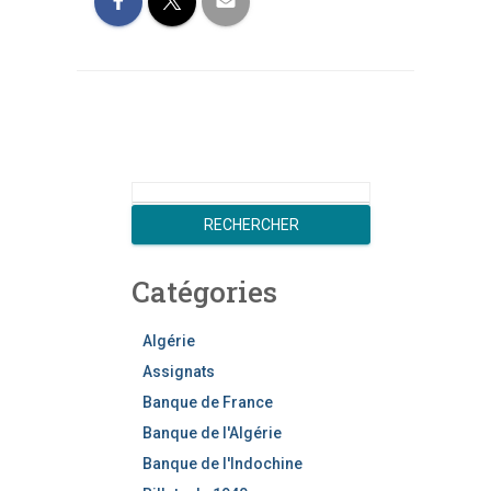
R
e
RECHERCHER
c
h
Catégories
e
r
c
Algérie
h
Assignats
e
Banque de France
r
Banque de l'Algérie
Banque de l'Indochine