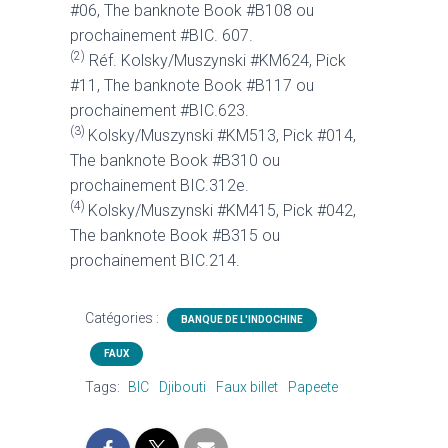
#06, The banknote Book #B108 ou
prochainement #BIC. 607.
(2)
Réf. Kolsky/Muszynski #KM624, Pick
#11, The banknote Book #B117 ou
prochainement #BIC.623.
(3)
Kolsky/Muszynski #KM513, Pick #014,
The banknote Book #B310 ou
prochainement BIC.312e.
(4)
Kolsky/Muszynski #KM415, Pick #042,
The banknote Book #B315 ou
prochainement BIC.214.
Catégories :
BANQUE DE L'INDOCHINE
FAUX
Tags:
BIC
Djibouti
Faux billet
Papeete