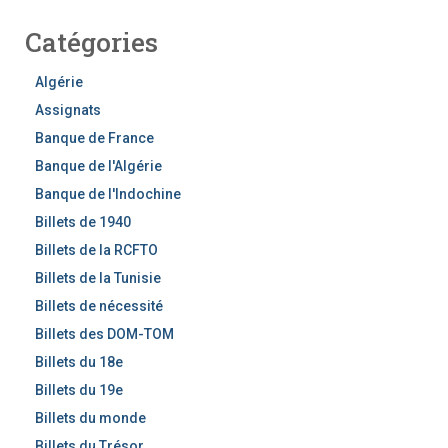
h
Catégories
e
r
c
Algérie
h
Assignats
e
Banque de France
r
Banque de l'Algérie
Banque de l'Indochine
Billets de 1940
Billets de la RCFTO
Billets de la Tunisie
Billets de nécessité
Billets des DOM-TOM
Billets du 18e
Billets du 19e
Billets du monde
Billets du Trésor