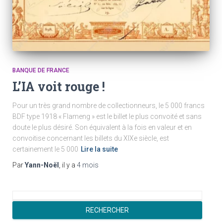
BANQUE DE FRANCE
L’IA voit rouge !
Pour un très grand nombre de collectionneurs, le 5 000 francs
BDF type 1918 « Flameng » est le billet le plus convoité et sans
doute le plus désiré. Son équivalent à la fois en valeur et en
convoitise concernant les billets du XIXe siècle, est
certainement le 5 000
Lire la suite
Par
Yann-Noël
, il y a
4 mois
R
e
RECHERCHER
c