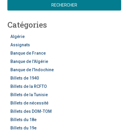
e
RECHERCHER
c
h
Catégories
e
r
c
Algérie
h
Assignats
e
Banque de France
r
Banque de l'Algérie
Banque de l'Indochine
Billets de 1940
Billets de la RCFTO
Billets de la Tunisie
Billets de nécessité
Billets des DOM-TOM
Billets du 18e
Billets du 19e