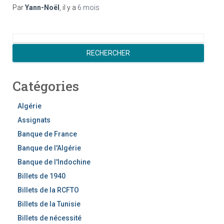
Par
Yann-Noël
, il y a
6 mois
R
e
RECHERCHER
c
h
Catégories
e
r
c
Algérie
h
Assignats
e
Banque de France
r
Banque de l'Algérie
Banque de l'Indochine
Billets de 1940
Billets de la RCFTO
Billets de la Tunisie
Billets de nécessité