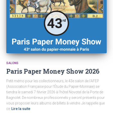
SALONS
Paris Paper Money Show 2026
Petit mémo pour les collectionneurs, le 43e salon de l’AFEP
(Association Française pour l’Étude du Papier-Monnaie) se
tiendra le samedi 7 février 2026 à l’hôtel Novotel de la Porte de
Bagnolet. De nombreux professionnels y seront présents pour
vous proposer leurs albums de billets à vendre. Je rappelle que
ce
Lire la suite