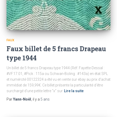
FAUX
Faux billet de 5 francs Drapeau
type 1944
Un billet de 5 francs Drapeau type 1944 (Réf. Fayette-Dessal :
#VF.17.01, #Pick : 115a ou Schwan-Boling : #143a) en état SPL
et numéroté 00122324 a été vu en vente sur ebay au prix d’achat
immédiat de 159,99€. Ce billet présente la particularité d’être
surchargé d’une petite lettre “x” sur
Lire la suite
Par
Yann-Noël
, il y a
5 ans