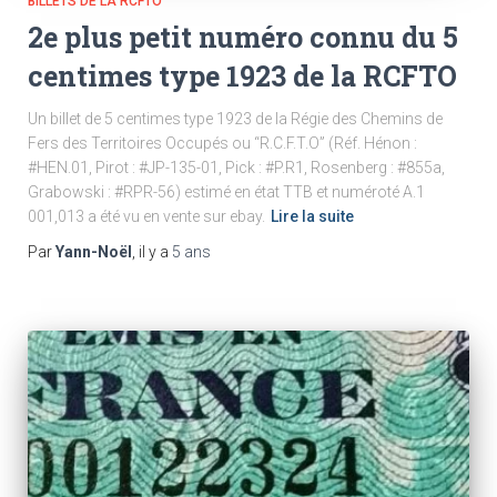
BILLETS DE LA RCFTO
2e plus petit numéro connu du 5
centimes type 1923 de la RCFTO
Un billet de 5 centimes type 1923 de la Régie des Chemins de
Fers des Territoires Occupés ou “R.C.F.T.O” (Réf. Hénon :
#HEN.01, Pirot : #JP-135-01, Pick : #P.R1, Rosenberg : #855a,
Grabowski : #RPR-56) estimé en état TTB et numéroté A.1
001,013 a été vu en vente sur ebay.
Lire la suite
Par
Yann-Noël
, il y a
5 ans