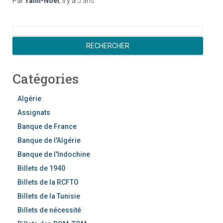
Par
Yann-Noël
, il y a
5 ans
R
e
RECHERCHER
c
h
Catégories
e
r
c
Algérie
h
Assignats
e
Banque de France
r
Banque de l'Algérie
Banque de l'Indochine
Billets de 1940
Billets de la RCFTO
Billets de la Tunisie
Billets de nécessité