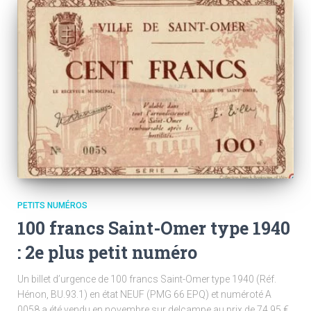
PETITS NUMÉROS
100 francs Saint-Omer type 1940
: 2e plus petit numéro
Un billet d’urgence de 100 francs Saint-Omer type 1940 (Réf.
Hénon, BU.93.1) en état NEUF (PMG 66 EPQ) et numéroté A
0058 a été vendu en novembre sur delcampe au prix de 74,95 €