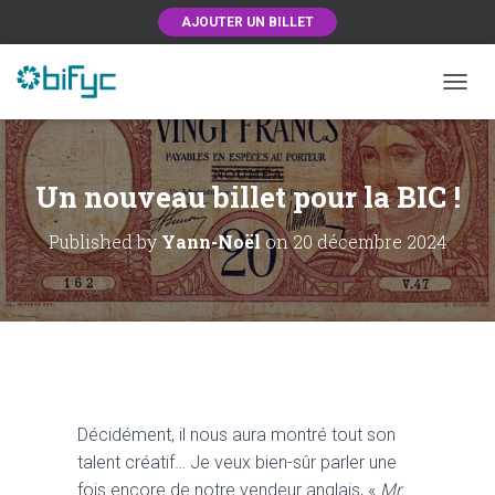
AJOUTER UN BILLET
OUVRI
Un nouveau billet pour la BIC !
Published by
Yann-Noël
on
20 décembre 2024
Décidément, il nous aura montré tout son
talent créatif… Je veux bien-sûr parler une
fois encore de notre vendeur anglais, «
Mr