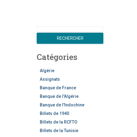
R
e
RECHERCHER
c
h
Catégories
e
r
c
Algérie
h
Assignats
e
Banque de France
r
Banque de l'Algérie
Banque de l'Indochine
Billets de 1940
Billets de la RCFTO
Billets de la Tunisie