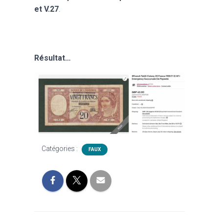
et V.27
.
Résultat…
Catégories :
FAUX