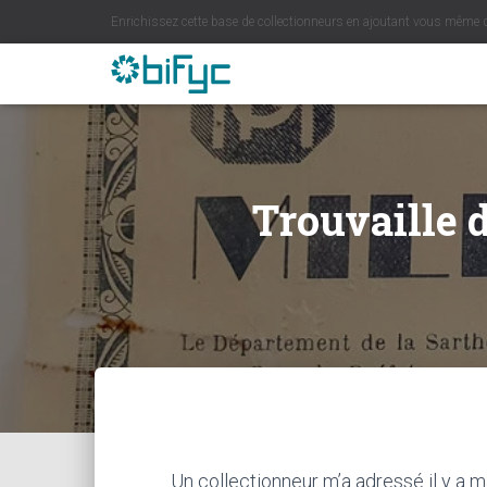
Enrichissez cette base de collectionneurs en ajoutant vous même 
Trouvaille 
Un collectionneur m’a adressé il y a m