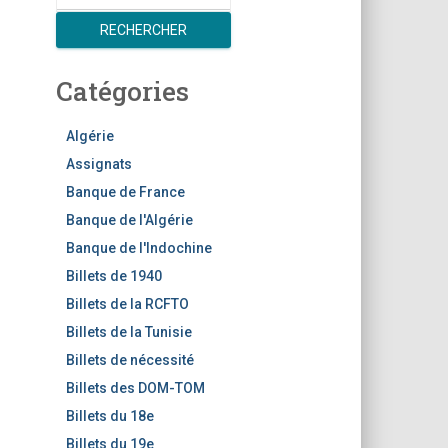
R
e
RECHERCHER
c
h
Catégories
e
r
c
Algérie
h
Assignats
e
Banque de France
r
Banque de l'Algérie
Banque de l'Indochine
Billets de 1940
Billets de la RCFTO
Billets de la Tunisie
Billets de nécessité
Billets des DOM-TOM
Billets du 18e
Billets du 19e