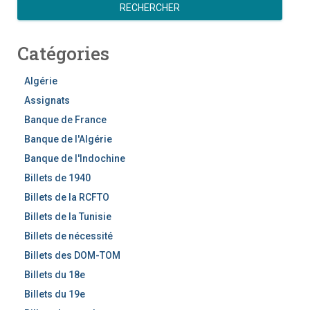
e
RECHERCHER
c
h
Catégories
e
r
c
Algérie
h
Assignats
e
Banque de France
r
Banque de l'Algérie
Banque de l'Indochine
Billets de 1940
Billets de la RCFTO
Billets de la Tunisie
Billets de nécessité
Billets des DOM-TOM
Billets du 18e
Billets du 19e