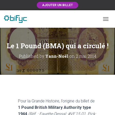
AJOUTER UN BILLET
OUVRI
Le 1 Pound (BMA) qui a circulé !
Published by
Yann-Noël
on
2 mai 2014
Pour la Grande Histoire, l’origine du billet de
1 Pound British Military Authority type
1944
(Réf. : Fayette-Dessal: #VF.15.01, Pick: