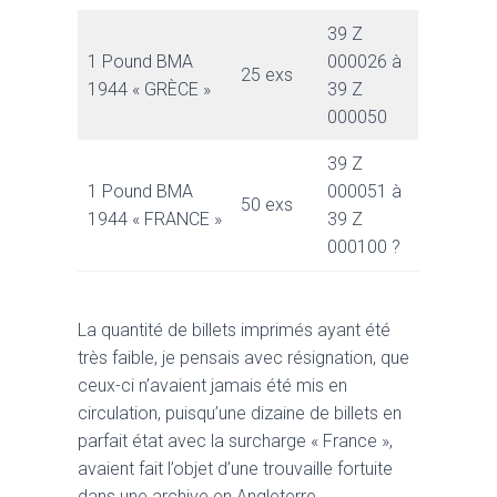
39 Z
1 Pound BMA
000026 à
25 exs
1944 « GRÈCE »
39 Z
000050
39 Z
1 Pound BMA
000051 à
50 exs
1944 « FRANCE »
39 Z
000100 ?
La quantité de billets imprimés ayant été
très faible, je pensais avec résignation, que
ceux-ci n’avaient jamais été mis en
circulation, puisqu’une dizaine de billets en
parfait état avec la surcharge « France »,
avaient fait l’objet d’une trouvaille fortuite
dans une archive en Angleterre.