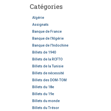
h
Catégories
e
r
c
Algérie
h
Assignats
e
Banque de France
r
Banque de l'Algérie
Banque de l'Indochine
Billets de 1940
Billets de la RCFTO
Billets de la Tunisie
Billets de nécessité
Billets des DOM-TOM
Billets du 18e
Billets du 19e
Billets du monde
Billets du Trésor