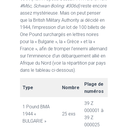
#M6c, Schwan-Boling: #306d)
reste encore
assez mystérieuse. Mais on peut penser
que la British Military Authority ai décidé en
1944, l’impression d’un lot de 100 billets de
One Pound surchargés en lettres noires
pour la « Bulgarie », la « Grèce » et la «
France », afin de tromper l’ennemi allemand
sur l’imminence d’un débarquement allié en
Afrique du Nord (voir la répartition par pays
dans le tableau ci-dessous).
Plage de
Type
Nombre
numéros
39 Z
1 Pound BMA
000001 à
1944 «
25 exs
39 Z
BULGARIE »
000025