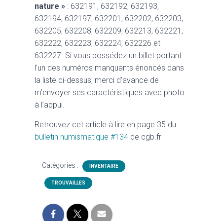
nature »
: 632191, 632192, 632193,
632194, 632197, 632201, 632202, 632203,
632205, 632208, 632209, 632213, 632221,
632222, 632223, 632224, 632226 et
632227. Si vous possédez un billet portant
l’un des numéros manquants énoncés dans
la liste ci-dessus, merci d’avance de
m’envoyer ses caractéristiques avec photo
à l’appui.
Retrouvez cet article à lire en page 35 du
bulletin numismatique #134
de cgb.fr
Catégories :
INVENTAIRE
TROUVAILLES