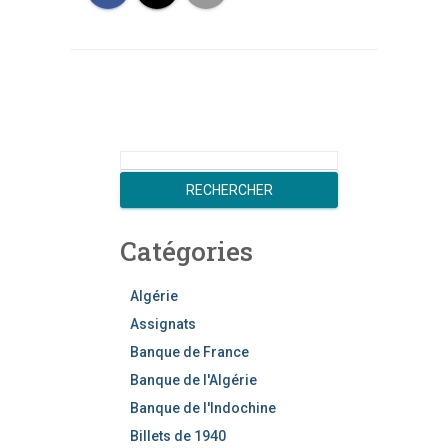
R
e
RECHERCHER
c
h
Catégories
e
r
c
Algérie
h
Assignats
e
Banque de France
r
Banque de l'Algérie
Banque de l'Indochine
Billets de 1940