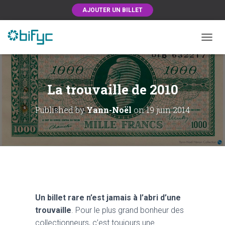
AJOUTER UN BILLET
OUVRI
La trouvaille de 2010
Published by
Yann-Noël
on
19 juin 2014
Un billet rare n’est jamais à l’abri d’une
trouvaille
. Pour le plus grand bonheur des
collectionneurs, c’est toujours une