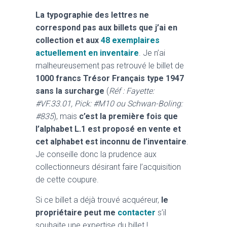
La typographie des lettres ne
correspond pas aux billets que j’ai en
collection et aux
48 exemplaires
actuellement en inventaire
. Je n’ai
malheureusement pas retrouvé le billet de
1000 francs Trésor Français type 1947
sans la surcharge
(
Réf : Fayette:
#VF.33.01, Pick: #M10 ou Schwan-Boling:
#835
), mais
c’est la première fois que
l’alphabet L.1 est proposé en vente et
cet alphabet est inconnu de l’inventaire
.
Je conseille donc la prudence aux
collectionneurs désirant faire l’acquisition
de cette coupure.
Si ce billet a déjà trouvé acquéreur,
le
propriétaire peut me
contacter
s’il
souhaite une expertise du billet !