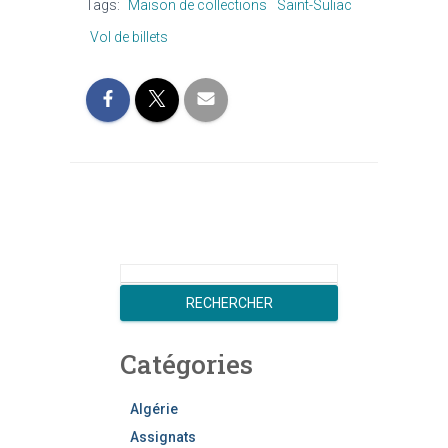
Tags:
Maison de collections
Saint-Suliac
Vol de billets
R
e
RECHERCHER
c
h
Catégories
e
r
c
Algérie
h
Assignats