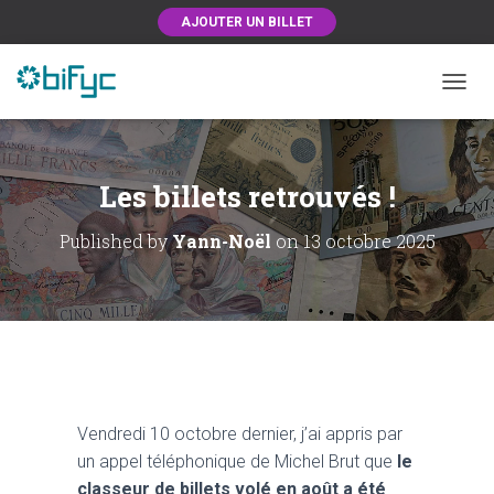
AJOUTER UN BILLET
OUVRI
Les billets retrouvés !
Published by
Yann-Noël
on
13 octobre 2025
Vendredi 10 octobre dernier, j’ai appris par
un appel téléphonique de Michel Brut que
le
classeur de billets volé en août a été