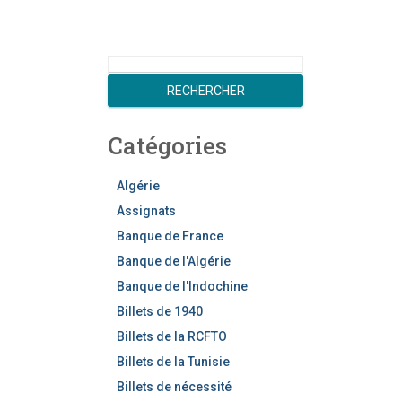
R
e
RECHERCHER
c
h
Catégories
e
r
c
Algérie
h
Assignats
e
Banque de France
r
Banque de l'Algérie
Banque de l'Indochine
Billets de 1940
Billets de la RCFTO
Billets de la Tunisie
Billets de nécessité