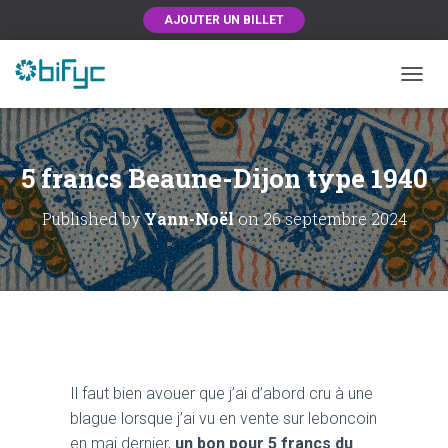
AJOUTER UN BILLET
OUVRI
5 francs Beaune-Dijon type 1940
Published by
Yann-Noël
on
26 septembre 2024
Il faut bien avouer que j’ai d’abord cru à une
blague lorsque j’ai vu en vente sur leboncoin
en mai dernier,
un bon pour 5 francs du