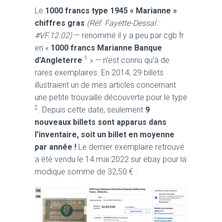
Le
1000 francs type 1945 « Marianne »
chiffres gras
(Réf. Fayette-Dessal :
#VF.12.02)
— renommé il y a peu par cgb.fr
en «
1000 francs Marianne Banque
1
d’Angleterre
» — n’est connu qu’à de
rares exemplaires. En 2014, 29 billets
illustraient un de mes articles concernant
une petite trouvaille découverte pour le type
2
. Depuis cette date, seulement
9
nouveaux billets sont apparus dans
l’inventaire, soit un billet en moyenne
par année !
Le dernier exemplaire retrouvé
a été vendu le 14 mai 2022 sur ebay pour la
modique somme de 32,50 € :