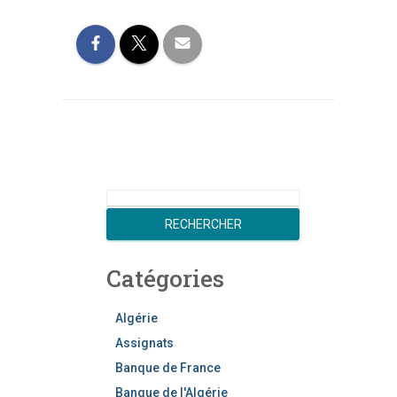
R
e
RECHERCHER
c
h
Catégories
e
r
c
Algérie
h
Assignats
e
Banque de France
r
Banque de l'Algérie