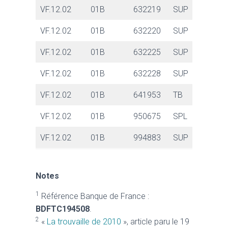
VF.12.02
01B
632219
SUP
VF.12.02
01B
632220
SUP
VF.12.02
01B
632225
SUP
VF.12.02
01B
632228
SUP
VF.12.02
01B
641953
TB
VF.12.02
01B
950675
SPL
VF.12.02
01B
994883
SUP
Notes
1
Référence Banque de France :
BDFTC194508
.
2
«
La trouvaille de 2010
», article paru le 19