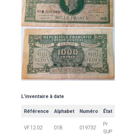
L’inventaire à date
Référence
Alphabet
Numéro
État
Pr
VF.12.02
01B
019732
SUP