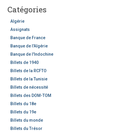
h
Catégories
e
r
c
Algérie
h
Assignats
e
Banque de France
r
Banque de l'Algérie
Banque de l'Indochine
Billets de 1940
Billets de la RCFTO
Billets de la Tunisie
Billets de nécessité
Billets des DOM-TOM
Billets du 18e
Billets du 19e
Billets du monde
Billets du Trésor