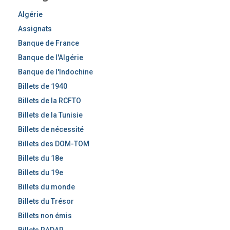
r
c
Algérie
h
Assignats
e
Banque de France
r
Banque de l'Algérie
Banque de l'Indochine
Billets de 1940
Billets de la RCFTO
Billets de la Tunisie
Billets de nécessité
Billets des DOM-TOM
Billets du 18e
Billets du 19e
Billets du monde
Billets du Trésor
Billets non émis
Billets RADAR