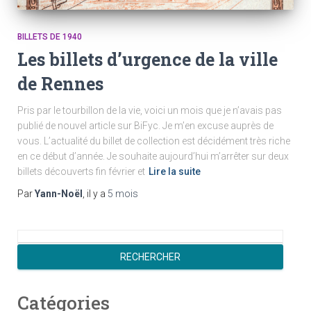
BILLETS DE 1940
Les billets d’urgence de la ville
de Rennes
Pris par le tourbillon de la vie, voici un mois que je n’avais pas
publié de nouvel article sur BiFyc. Je m’en excuse auprès de
vous. L’actualité du billet de collection est décidément très riche
en ce début d’année. Je souhaite aujourd’hui m’arrêter sur deux
billets découverts fin février et
Lire la suite
Par
Yann-Noël
, il y a
5 mois
R
e
RECHERCHER
c
h
Catégories
e