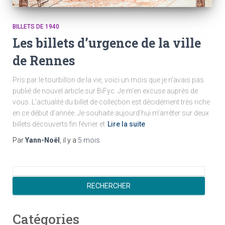
BILLETS DE 1940
Les billets d’urgence de la ville
de Rennes
Pris par le tourbillon de la vie, voici un mois que je n’avais pas
publié de nouvel article sur BiFyc. Je m’en excuse auprès de
vous. L’actualité du billet de collection est décidément très riche
en ce début d’année. Je souhaite aujourd’hui m’arrêter sur deux
billets découverts fin février et
Lire la suite
Par
Yann-Noël
, il y a
5 mois
R
e
RECHERCHER
c
h
Catégories
e