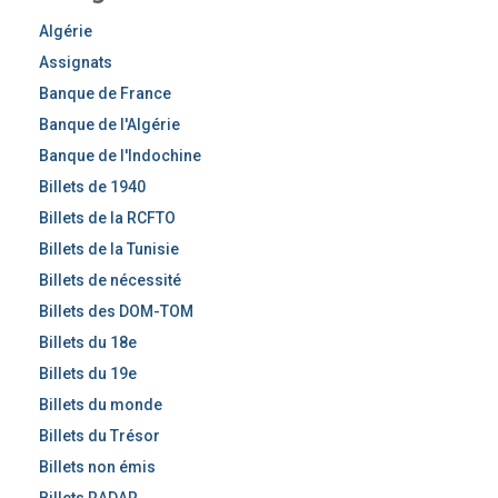
r
c
Algérie
h
Assignats
e
Banque de France
r
Banque de l'Algérie
Banque de l'Indochine
Billets de 1940
Billets de la RCFTO
Billets de la Tunisie
Billets de nécessité
Billets des DOM-TOM
Billets du 18e
Billets du 19e
Billets du monde
Billets du Trésor
Billets non émis
Billets RADAR