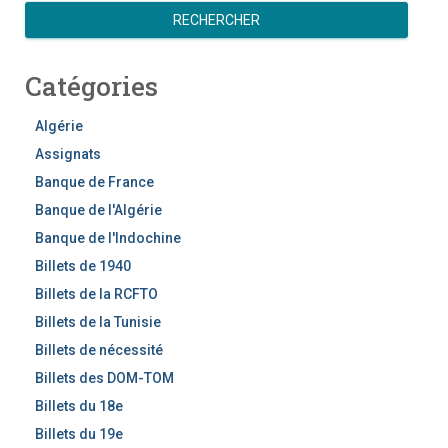
e
RECHERCHER
c
h
Catégories
e
r
c
Algérie
h
Assignats
e
Banque de France
r
Banque de l'Algérie
Banque de l'Indochine
Billets de 1940
Billets de la RCFTO
Billets de la Tunisie
Billets de nécessité
Billets des DOM-TOM
Billets du 18e
Billets du 19e