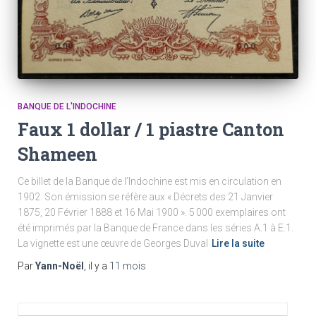
BANQUE DE L'INDOCHINE
Faux 1 dollar / 1 piastre Canton
Shameen
Ce billet de la Banque de l’Indochine est mis en circulation en
1902. Son émission se réfère aux « Décrets des 21 Janvier
1875, 20 Février 1888 et 16 Mai 1900 ». 5 000 exemplaires ont
été imprimés par la Banque de France dans les séries A.1 à E.1.
La vignette est une œuvre de Georges Duval
Lire la suite
Par
Yann-Noël
, il y a
11 mois
R