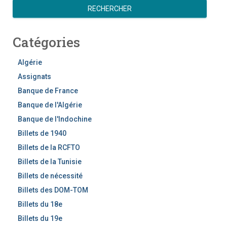
e
RECHERCHER
c
h
Catégories
e
r
c
Algérie
h
Assignats
e
Banque de France
r
Banque de l'Algérie
Banque de l'Indochine
Billets de 1940
Billets de la RCFTO
Billets de la Tunisie
Billets de nécessité
Billets des DOM-TOM
Billets du 18e
Billets du 19e