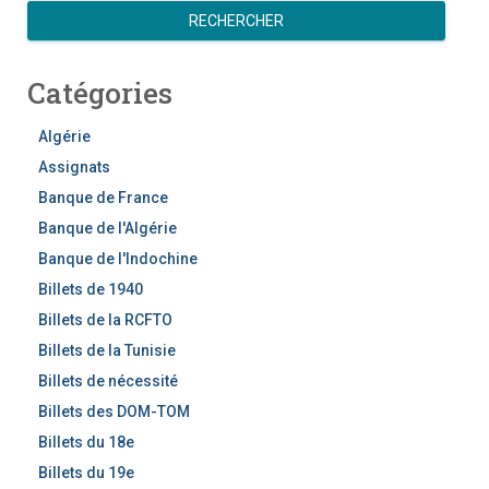
e
RECHERCHER
c
h
Catégories
e
r
c
Algérie
h
Assignats
e
Banque de France
r
Banque de l'Algérie
Banque de l'Indochine
Billets de 1940
Billets de la RCFTO
Billets de la Tunisie
Billets de nécessité
Billets des DOM-TOM
Billets du 18e
Billets du 19e