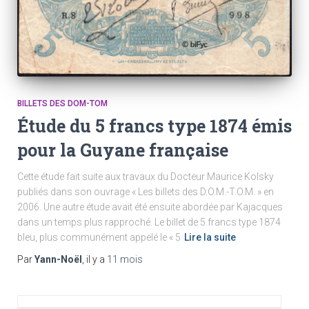
BILLETS DES DOM-TOM
Étude du 5 francs type 1874 émis
pour la Guyane française
Cette étude fait suite aux travaux du Docteur Maurice Kolsky
publiés dans son ouvrage « Les billets des D.O.M.-T.O.M. » en
2006. Une autre étude avait été ensuite abordée par Kajacques
dans un temps plus rapproché. Le billet de 5 francs type 1874
bleu, plus communément appelé le « 5
Lire la suite
Par
Yann-Noël
, il y a
11 mois
R