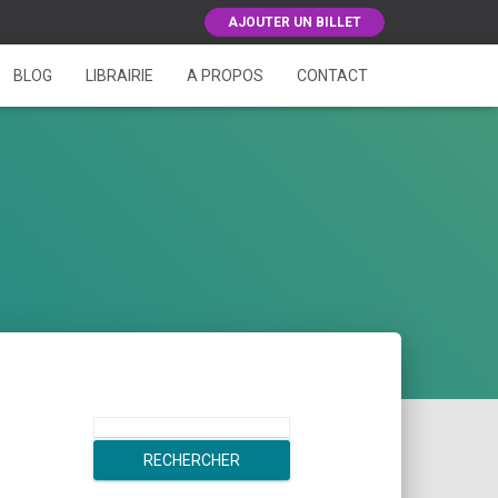
AJOUTER UN BILLET
BLOG
LIBRAIRIE
A PROPOS
CONTACT
R
e
RECHERCHER
c