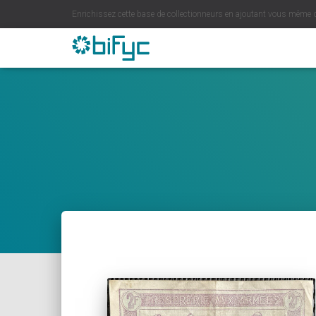
Enrichissez cette base de collectionneurs en ajoutant vous même 