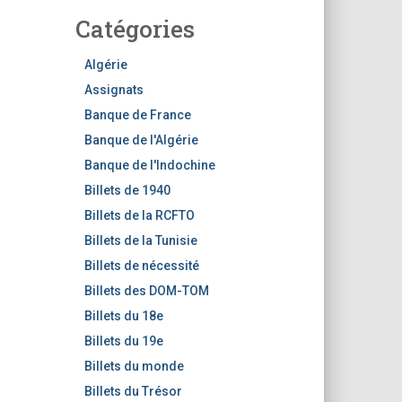
h
Catégories
e
r
c
Algérie
h
Assignats
e
Banque de France
r
Banque de l'Algérie
Banque de l'Indochine
Billets de 1940
Billets de la RCFTO
Billets de la Tunisie
Billets de nécessité
Billets des DOM-TOM
Billets du 18e
Billets du 19e
Billets du monde
Billets du Trésor