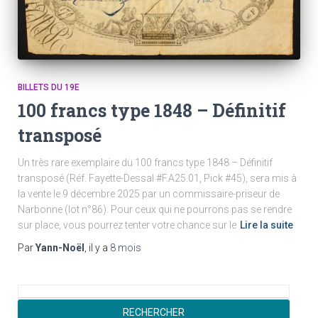
BILLETS DU 19E
100 francs type 1848 – Définitif
transposé
Un très rare exemplaire du 100 francs type 1848 – Définitif
transposé (Réf. Fayette-Dessal #F.A25.01, Pick #45), sera mis à
la vente le 9 décembre 2025 par un commissaire-priseur de
Narbonne (lot n°86). Pour ceux qui ne pourrons pas se rendre
sur place, vous pourrez tenter votre chance sur le
Lire la suite
Par
Yann-Noël
, il y a
8 mois
R
e
RECHERCHER