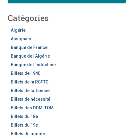
c
h
Catégories
e
r
c
Algérie
h
Assignats
e
Banque de France
r
Banque de l'Algérie
Banque de l'Indochine
Billets de 1940
Billets de la RCFTO
Billets de la Tunisie
Billets de nécessité
Billets des DOM-TOM
Billets du 18e
Billets du 19e
Billets du monde