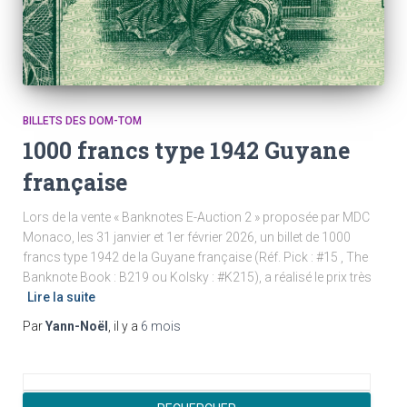
BILLETS DES DOM-TOM
1000 francs type 1942 Guyane
française
Lors de la vente « Banknotes E-Auction 2 » proposée par MDC
Monaco, les 31 janvier et 1er février 2026, un billet de 1000
francs type 1942 de la Guyane française (Réf. Pick : #15 , The
Banknote Book : B219 ou Kolsky : #K215), a réalisé le prix très
Lire la suite
Par
Yann-Noël
, il y a
6 mois
R
e