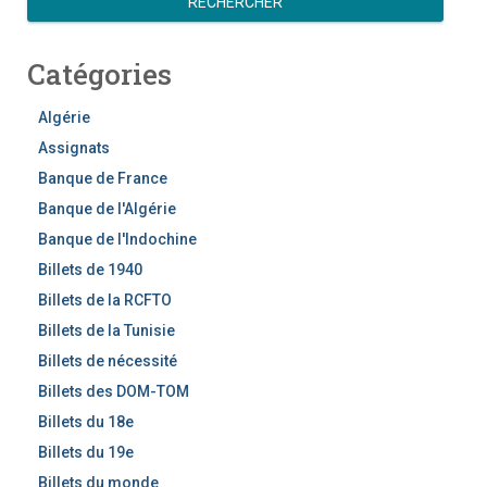
RECHERCHER
c
h
Catégories
e
r
c
Algérie
h
Assignats
e
Banque de France
r
Banque de l'Algérie
Banque de l'Indochine
Billets de 1940
Billets de la RCFTO
Billets de la Tunisie
Billets de nécessité
Billets des DOM-TOM
Billets du 18e
Billets du 19e
Billets du monde