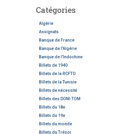
h
Catégories
e
r
c
Algérie
h
Assignats
e
Banque de France
r
Banque de l'Algérie
Banque de l'Indochine
Billets de 1940
Billets de la RCFTO
Billets de la Tunisie
Billets de nécessité
Billets des DOM-TOM
Billets du 18e
Billets du 19e
Billets du monde
Billets du Trésor