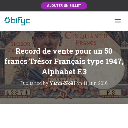
AJOUTER UN BILLET
OUVRI
Record de vente pour un 50
francs Trésor Français type 1947,
Alphabet F.3
Published by
Yann-Noël
on
11 juin 2016