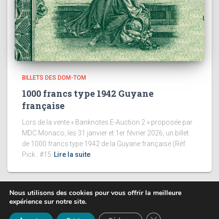
BILLETS DES DOM-TOM
1000 francs type 1942 Guyane
française
Lors de la vente « Banknotes E-Auction 2 » proposée par
MDC Monaco, les 31 janvier et 1er février 2026, un billet
de 1000 francs type 1942 de la Guyane française (Réf.
Pick : #15
Lire la suite
Nous utilisons des cookies pour vous offrir la meilleure
expérience sur notre site.
Copyright 2003 - 2026
Yann-Noël Hénon
FERMER LA BANNIÈ
banknote inventory For your collection
Mentions légales