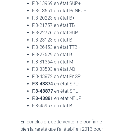
F.3-13969 en état SUP+
F.3-18661 en état Pr NEUF
F.3-20223 en état B+
F.3-21757 en état TB
F.3-22776 en état SUP
F.3-23123 en état B
F.3-26453 en état TTB+
F.3-27629 en état B
F.3-31364 en état M
F.3-33503 en état AB
F.3-43872 en état Pr SPL
F.3-43874
en état SPL+
F.3-43877
en état SPL+
F.3-43881
en état NEUF
F.3-45957 en état B.
En conclusion, cette vente me confirme
bien la rareté que j’ai établi en 2013 pour