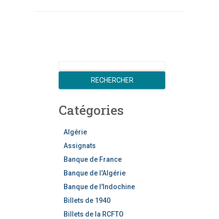
R
e
RECHERCHER
c
h
Catégories
e
r
c
Algérie
h
Assignats
e
Banque de France
r
Banque de l'Algérie
Banque de l'Indochine
Billets de 1940
Billets de la RCFTO