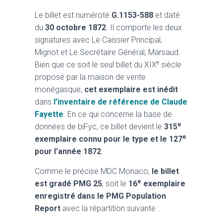
Le billet est numéroté
G.1153-588
et daté
du
30 octobre 1872
. Il comporte les deux
signatures avec Le Caissier Principal,
Mignot et Le Secrétaire Général, Marsaud.
e
Bien que ce soit le seul billet du XIX
siècle
proposé par la maison de vente
monégasque,
cet exemplaire est inédit
dans
l’inventaire de référence de Claude
Fayette
. En ce qui concerne la base de
e
données de biFyc, ce billet devient le
315
e
exemplaire connu pour le type et le 127
pour l’année 1872
.
Comme le précise MDC Monaco,
le billet
e
est gradé PMG 25
, soit le
16
exemplaire
enregistré dans le PMG Population
Report
avec la répartition suivante :