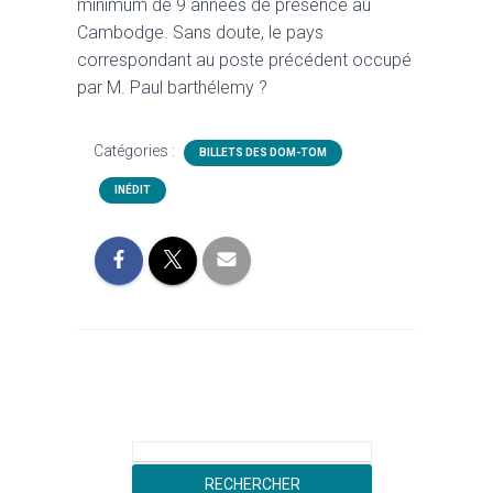
minimum de 9 années de présence au
Cambodge. Sans doute, le pays
correspondant au poste précédent occupé
par M. Paul barthélemy ?
Catégories :
BILLETS DES DOM-TOM
INÉDIT
R
e
RECHERCHER