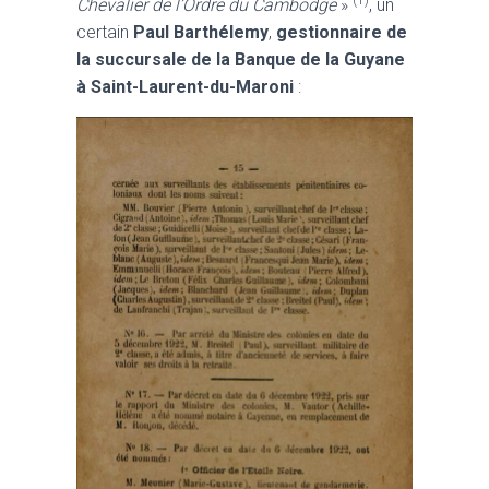
(1)
Chevalier de l’Ordre du Cambodge
»
, un
certain
Paul Barthélemy
,
gestionnaire de
la succursale de la Banque de la Guyane
à Saint-Laurent-du-Maroni
: