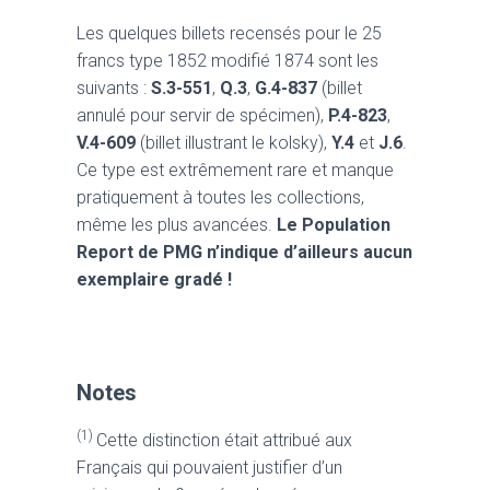
Les quelques billets recensés pour le 25
francs type 1852 modifié 1874 sont les
suivants :
S.3-551
,
Q.3
,
G.4-837
(billet
annulé pour servir de spécimen),
P.4-823
,
V.4-609
(billet illustrant le kolsky),
Y.4
et
J.6
.
Ce type est extrêmement rare et manque
pratiquement à toutes les collections,
même les plus avancées.
Le Population
Report de PMG n’indique d’ailleurs aucun
exemplaire gradé !
Notes
(1)
Cette distinction était attribué aux
Français qui pouvaient justifier d’un