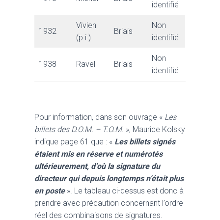
identifié
Vivien
Non
1932
Briais
(p.i.)
identifié
Non
1938
Ravel
Briais
identifié
Pour information, dans son ouvrage «
Les
billets des D.O.M. – T.O.M
. », Maurice Kolsky
indique page 61 que : «
Les billets signés
étaient mis en réserve et numérotés
ultérieurement, d’où la signature du
directeur qui depuis longtemps n’était plus
en poste
». Le tableau ci-dessus est donc à
prendre avec précaution concernant l’ordre
réel des combinaisons de signatures.