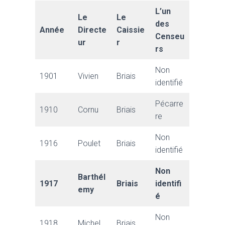
L’un
Le
Le
des
Année
Directe
Caissie
Censeu
ur
r
rs
Non
1901
Vivien
Briais
identifié
Pécarre
1910
Cornu
Briais
re
Non
1916
Poulet
Briais
identifié
Non
Barthél
1917
Briais
identifi
emy
é
Non
1918
Michel
Briais