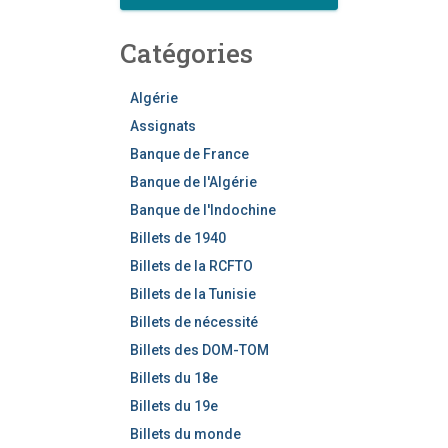
c
h
Catégories
e
r
c
Algérie
h
Assignats
e
Banque de France
r
Banque de l'Algérie
Banque de l'Indochine
Billets de 1940
Billets de la RCFTO
Billets de la Tunisie
Billets de nécessité
Billets des DOM-TOM
Billets du 18e
Billets du 19e
Billets du monde