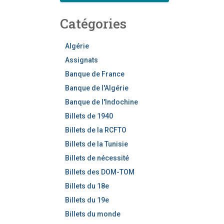
c
h
Catégories
e
r
c
Algérie
h
Assignats
e
Banque de France
r
Banque de l'Algérie
Banque de l'Indochine
Billets de 1940
Billets de la RCFTO
Billets de la Tunisie
Billets de nécessité
Billets des DOM-TOM
Billets du 18e
Billets du 19e
Billets du monde