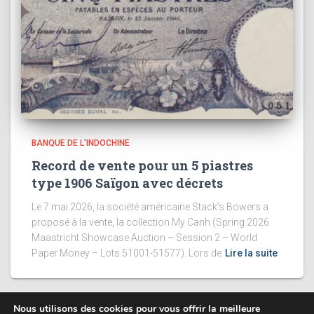
BANQUE DE L'INDOCHINE
Record de vente pour un 5 piastres
type 1906 Saïgon avec décrets
Le 7 mai 2026, la société américaine Stack’s Bowers a
proposé à la vente, la collection My Canh (Spring 2026
Maastricht Showcase Auction – Session 2 – World
Paper Money – Lots 51001-51577). Lors de
Lire la suite
Nous utilisons des cookies pour vous offrir la meilleure