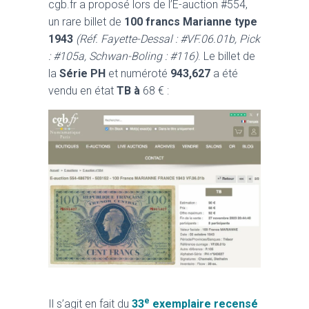
cgb.fr a proposé lors de l’E-auction #554,
un rare billet de
100 francs Marianne type
1943
(Réf. Fayette-Dessal : #VF.06.01b, Pick
: #105a, Schwan-Boling : #116)
. Le billet de
la
Série PH
et numéroté
943,627
a été
vendu en état
TB à
68 € :
e
Il s’agit en fait du
33
exemplaire recensé