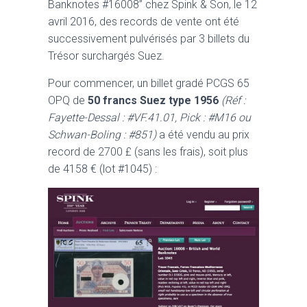
Banknotes #16008” chez Spink & Son, le 12
avril 2016, des records de vente ont été
successivement pulvérisés par 3 billets du
Trésor surchargés Suez.
Pour commencer, un billet gradé PCGS 65
OPQ de
50 francs Suez type 1956
(Réf :
Fayette-Dessal : #VF.41.01, Pick : #M16 ou
Schwan-Boling : #851)
a été vendu au prix
record de 2700 £ (sans les frais), soit plus
de 4158 € (lot #1045) :