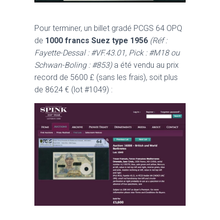
Pour terminer, un billet gradé PCGS 64 OPQ
de
1000 francs Suez type 1956
(Réf :
Fayette-Dessal : #VF.43.01, Pick : #M18 ou
Schwan-Boling : #853)
a été vendu au prix
record de 5600 £ (sans les frais), soit plus
de 8624 € (lot #1049) :