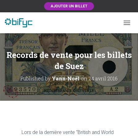
AJOUTER UN BILLET
OUVRI
Records de vente pour les billets
de Suez
Published by
Yann-Noël
on
24 avril 2016
Lors de la dernière vente “British and World