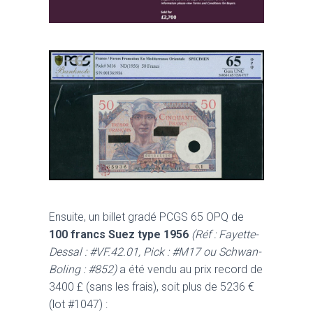
Ensuite, un billet gradé PCGS 65 OPQ de
100 francs Suez type 1956
(Réf : Fayette-
Dessal : #VF.42.01, Pick : #M17 ou Schwan-
Boling : #852)
a été vendu au prix record de
3400 £ (sans les frais), soit plus de 5236 €
(lot #1047) :