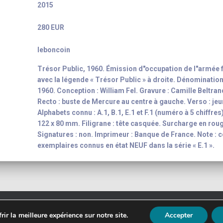
2015
280 EUR
leboncoin
Trésor Public, 1960. Émission d"occupation de l"armée f
avec la légende « Trésor Public » à droite. Dénomination
1960. Conception : William Fel. Gravure : Camille Beltrand
Recto : buste de Mercure au centre à gauche. Verso : je
Alphabets connu : A.1, B.1, E.1 et F.1 (numéro à 5 chiffre
122 x 80 mm. Filigrane : tête casquée. Surcharge en rou
Signatures : non. Imprimeur : Banque de France. Note : ce
exemplaires connus en état NEUF dans la série « E.1 ».
t 2003 - 2026
Yann-Noël Hénon
banknote inventory For your colle
ir la meilleure expérience sur notre site.
Accepter