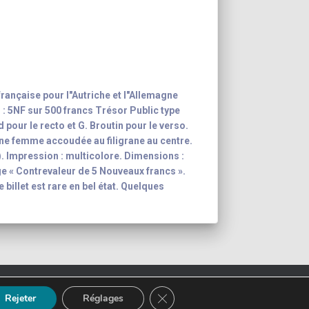
rançaise pour l"Autriche et l"Allemagne
 : 5NF sur 500 francs Trésor Public type
 pour le recto et G. Broutin pour le verso.
une femme accoudée au filigrane au centre.
s). Impression : multicolore. Dimensions :
ge « Contrevaleur de 5 Nouveaux francs ».
 billet est rare en bel état. Quelques
ction
Mentions légales
FERMER LA BANNIÈRE DES CO
Rejeter
Réglages