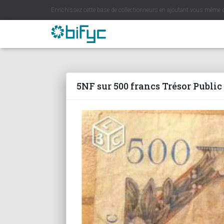
Enrichissez cette base de collectionneurs en ajoutant vous même 
5NF sur 500 francs Trésor Public