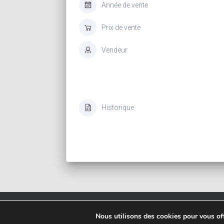
Année de vente
Prix de vente
Vendeur
Historique
Copyrigh
Nous utilisons des cookies pour vous offr