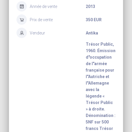
Année de vente
2013
Prix de vente
350 EUR
Vendeur
Antika
Trésor Public,
1960. Émission
d"occupation
de l"armée
française pour
l"Autriche et
l"Allemagne
avec la
légende «
Trésor Public
» à droite.
Dénomination :
5NF sur 500
francs Trésor