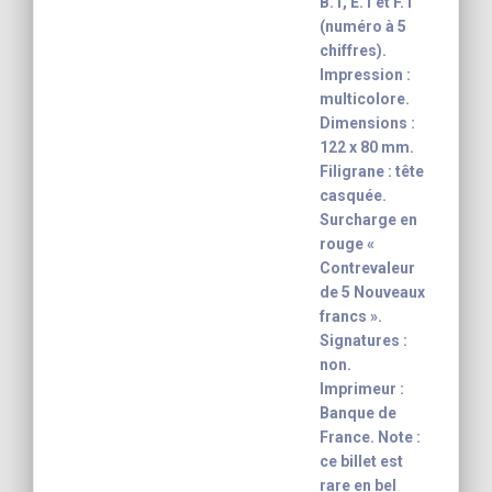
B.1, E.1 et F.1
(numéro à 5
chiffres).
Impression :
multicolore.
Dimensions :
122 x 80 mm.
Filigrane : tête
casquée.
Surcharge en
rouge «
Contrevaleur
de 5 Nouveaux
francs ».
Signatures :
non.
Imprimeur :
Banque de
France. Note :
ce billet est
rare en bel