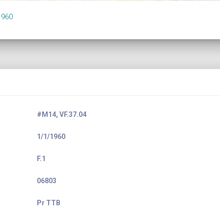
1960
#M14, VF.37.04
1/1/1960
F.1
06803
Pr TTB