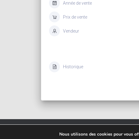
Année de vente
Prix de vente
Vendeur
Historique
Copyrigh
Nous utilisons des cookies pour vous offr