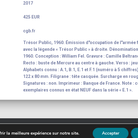
2017
425 EUR
cgb.fr
Trésor Public, 1960. Émission d"occupation de l"armée f
avec la légende « Trésor Public » à droite. Dénomination
1960. Conception : William Fel. Gravure : Camille Beltrand
Recto : buste de Mercure au centre à gauche. Verso : je
Alphabets connu : A.1, B.1, E.1 et F.1 (numéro à 5 chiffre
122 x 80 mm. Filigrane : tête casquée. Surcharge en rou
Signatures : non. Imprimeur : Banque de France. Note : ce
exemplaires connus en état NEUF dans la série « E.1 ».
t 2003 - 2026
Yann-Noël Hénon
banknote inventory For your colle
ir la meilleure expérience sur notre site.
Accepter