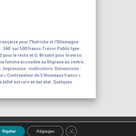
rançaise pour l"Autriche et l"Allemagne
 : 5NF sur 500 francs Trésor Public type
 pour le recto et G. Broutin pour le verso.
une femme accoudée au filigrane au centre.
s). Impression : multicolore. Dimensions :
ge « Contrevaleur de 5 Nouveaux francs ».
 billet est rare en bel état. Quelques
ction
Mentions légales
FERMER LA BANNIÈRE DES CO
Rejeter
Réglages