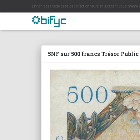
Enrichissez cette base de collectionneurs en ajoutant vous même 
5NF sur 500 francs Trésor Public