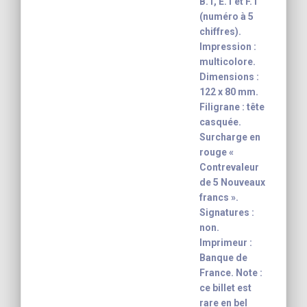
B.1, E.1 et F.1
(numéro à 5
chiffres).
Impression :
multicolore.
Dimensions :
122 x 80 mm.
Filigrane : tête
casquée.
Surcharge en
rouge «
Contrevaleur
de 5 Nouveaux
francs ».
Signatures :
non.
Imprimeur :
Banque de
France. Note :
ce billet est
rare en bel