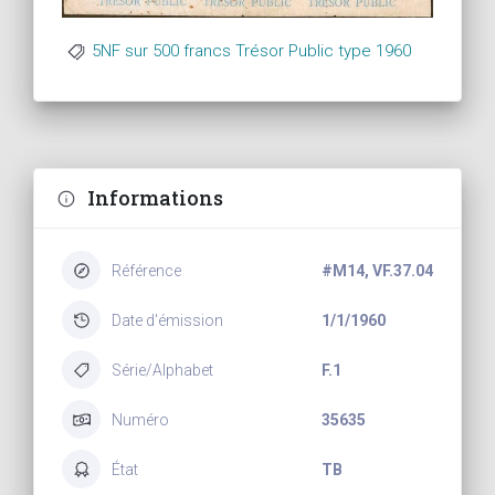
5NF sur 500 francs Trésor Public type 1960
Informations
Référence
#M14, VF.37.04
Date d'émission
1/1/1960
Série/Alphabet
F.1
Numéro
35635
État
TB