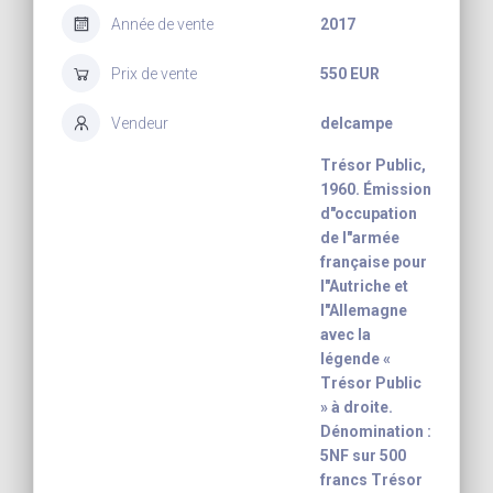
Année de vente
2017
Prix de vente
550 EUR
Vendeur
delcampe
Trésor Public,
1960. Émission
d"occupation
de l"armée
française pour
l"Autriche et
l"Allemagne
avec la
légende «
Trésor Public
» à droite.
Dénomination :
5NF sur 500
francs Trésor