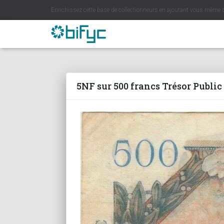
Enrichissez cette base de collectionneurs en ajoutant vous même 
5NF sur 500 francs Trésor Public