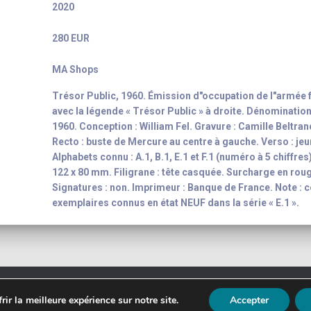
2020
280 EUR
MA Shops
Trésor Public, 1960. Émission d"occupation de l"armée f
avec la légende « Trésor Public » à droite. Dénomination
1960. Conception : William Fel. Gravure : Camille Beltrand
Recto : buste de Mercure au centre à gauche. Verso : je
Alphabets connu : A.1, B.1, E.1 et F.1 (numéro à 5 chiffre
122 x 80 mm. Filigrane : tête casquée. Surcharge en rou
Signatures : non. Imprimeur : Banque de France. Note : ce
exemplaires connus en état NEUF dans la série « E.1 ».
t 2003 - 2026
Yann-Noël Hénon
banknote inventory For your colle
ir la meilleure expérience sur notre site.
Accepter