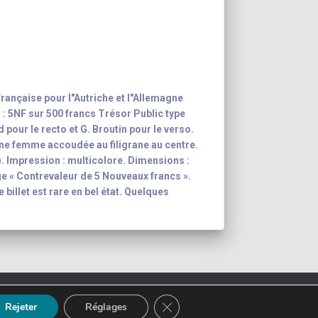
rançaise pour l"Autriche et l"Allemagne
 : 5NF sur 500 francs Trésor Public type
 pour le recto et G. Broutin pour le verso.
une femme accoudée au filigrane au centre.
s). Impression : multicolore. Dimensions :
ge « Contrevaleur de 5 Nouveaux francs ».
 billet est rare en bel état. Quelques
ction
Mentions légales
FERMER LA BANNIÈRE DES CO
Rejeter
Réglages