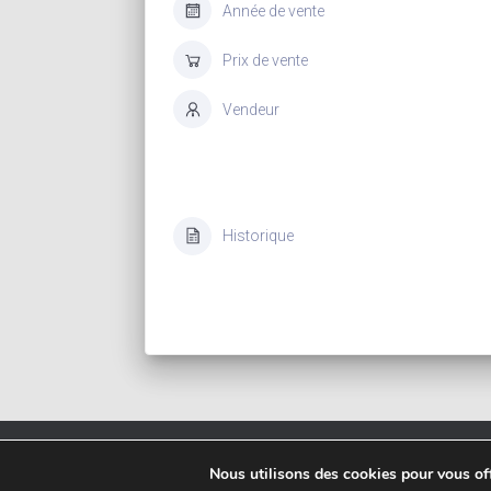
Année de vente
Prix de vente
Vendeur
Historique
Copyrigh
Nous utilisons des cookies pour vous offr