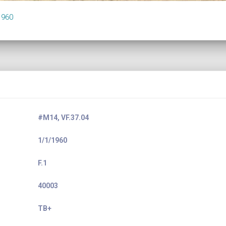
1960
#M14, VF.37.04
1/1/1960
F.1
40003
TB+