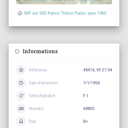
5NF sur 500 francs Trésor Public type 1960
Informations
Référence
#M14, VF.37.04
Date d'émission
1/1/1960
Série/Alphabet
F.1
Numéro
68802
État
B+