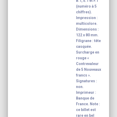
B.1, E.1 et F.1
(numéro à 5
chiffres).
Impression :
multicolore.
Dimensions :
122 x 80 mm.
Filigrane : tête
casquée.
Surcharge en
rouge «
Contrevaleur
de 5 Nouveaux
francs ».
Signatures :
non.
Imprimeur :
Banque de
France. Note :
ce billet est
rare en bel