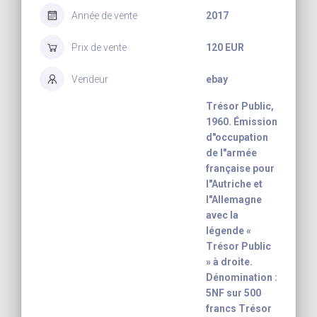
Année de vente
2017
Prix de vente
120 EUR
Vendeur
ebay
Trésor Public,
1960. Émission
d"occupation
de l"armée
française pour
l"Autriche et
l"Allemagne
avec la
légende «
Trésor Public
» à droite.
Dénomination :
5NF sur 500
francs Trésor