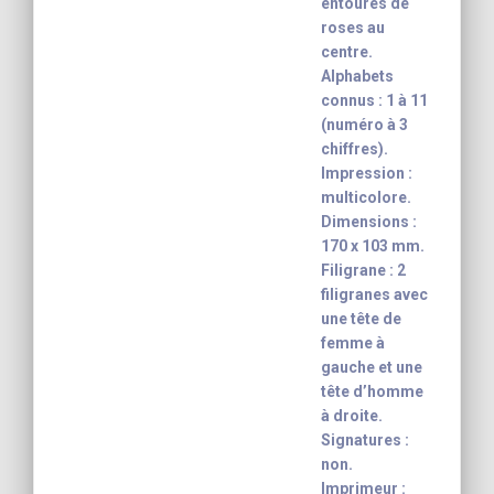
entourés de
roses au
centre.
Alphabets
connus : 1 à 11
(numéro à 3
chiffres).
Impression :
multicolore.
Dimensions :
170 x 103 mm.
Filigrane : 2
filigranes avec
une tête de
femme à
gauche et une
tête d’homme
à droite.
Signatures :
non.
Imprimeur :