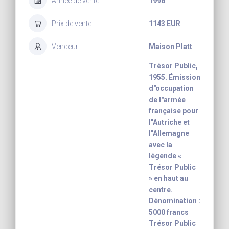
Année de vente
1996
Prix de vente
1143 EUR
Vendeur
Maison Platt
Trésor Public,
1955. Émission
d"occupation
de l"armée
française pour
l"Autriche et
l"Allemagne
avec la
légende «
Trésor Public
» en haut au
centre.
Dénomination :
5000 francs
Trésor Public