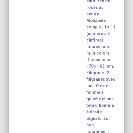
entourés de
roses au
centre.
Alphabets
connus : 1 à 11
(numéro à 3
chiffres).
Impression :
multicolore.
Dimensions :
170 x 103 mm.
Filigrane : 2
filigranes avec
une tête de
femme à
gauche et une
tête d’homme
à droite.
Signatures :
non.
Imprimeur :