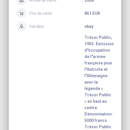
Année de vente
2008
Prix de vente
861 EUR
Vendeur
ebay
Trésor Public,
1955. Émission
d"occupation
de l"armée
française pour
l"Autriche et
l"Allemagne
avec la
légende «
Trésor Public
» en haut au
centre.
Dénomination :
5000 francs
Trésor Public