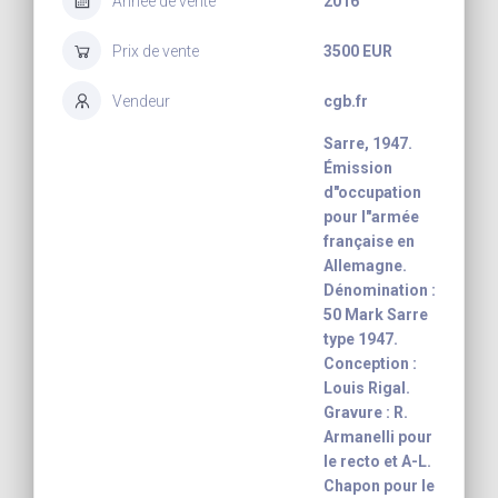
Année de vente
2016
Prix de vente
3500 EUR
Vendeur
cgb.fr
Sarre, 1947.
Émission
d"occupation
pour l"armée
française en
Allemagne.
Dénomination :
50 Mark Sarre
type 1947.
Conception :
Louis Rigal.
Gravure : R.
Armanelli pour
le recto et A-L.
Chapon pour le