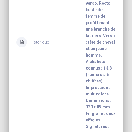
verso. Recto :
buste de
femme de
profil tenant
une branche de
lauriers. Verso
Historique
: tête de cheval
et un jeune
homme.
Alphabets
connus : 1 à 3
(numéro à 5
chiffres).
Impression :
multicolore.
Dimensions :
130 x 85 mm.
Filigrane : deux
effigies.
Signatures :