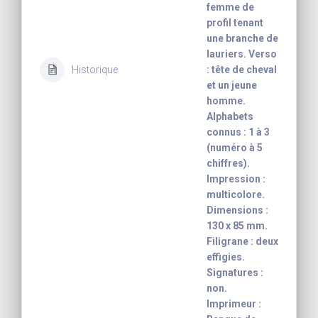
femme de
profil tenant
une branche de
lauriers. Verso
Historique
: tête de cheval
et un jeune
homme.
Alphabets
connus : 1 à 3
(numéro à 5
chiffres).
Impression :
multicolore.
Dimensions :
130 x 85 mm.
Filigrane : deux
effigies.
Signatures :
non.
Imprimeur :