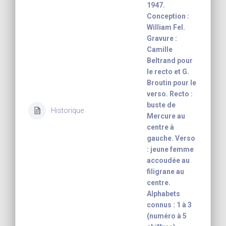
1947.
Conception :
William Fel.
Gravure :
Camille
Beltrand pour
le recto et G.
Broutin pour le
verso. Recto :
buste de
Historique
Mercure au
centre à
gauche. Verso
: jeune femme
accoudée au
filigrane au
centre.
Alphabets
connus : 1 à 3
(numéro à 5