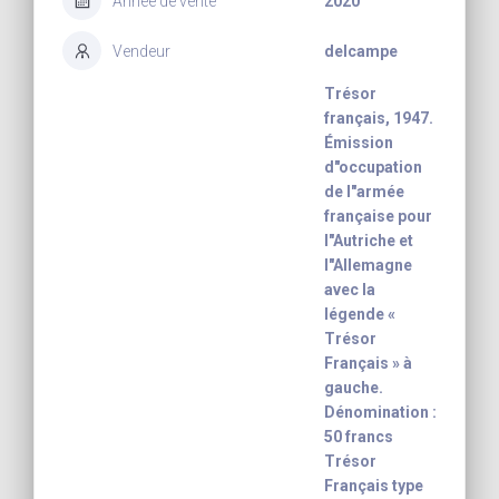
Année de vente
2020
Vendeur
delcampe
Trésor
français, 1947.
Émission
d"occupation
de l"armée
française pour
l"Autriche et
l"Allemagne
avec la
légende «
Trésor
Français » à
gauche.
Dénomination :
50 francs
Trésor
Français type