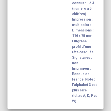
connus : 1 à 3
(numéro à 5
chiffres).
Impression :
multicolore.
Dimensions :
116 x 75 mm.
Filigrane :
profil d"une
tête casquée.
Signatures :
non.
Imprimeur :
Banque de
France. Note :
l’alphabet 3 est
plus rare
(lettre A, D, F et
W).