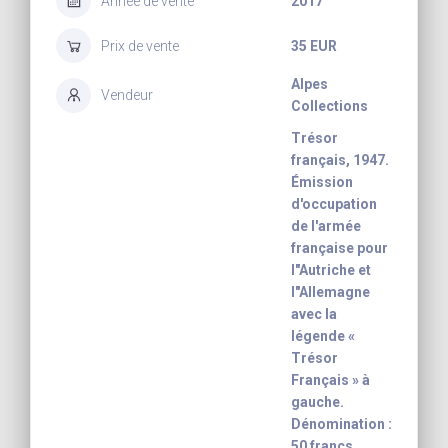
Année de vente
2017
Prix de vente
35 EUR
Alpes
Vendeur
Collections
Trésor
français, 1947.
Émission
d'occupation
de l'armée
française pour
l"Autriche et
l"Allemagne
avec la
légende «
Trésor
Français » à
gauche.
Dénomination :
50 francs