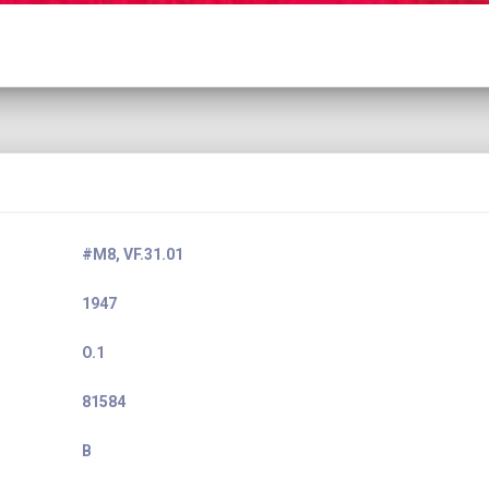
#M8, VF.31.01
1947
O.1
81584
B