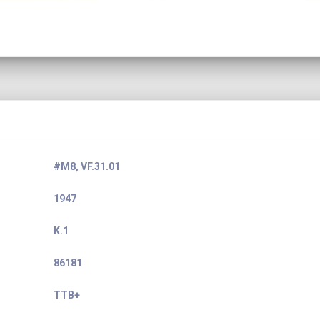
#M8, VF.31.01
1947
K.1
86181
TTB+