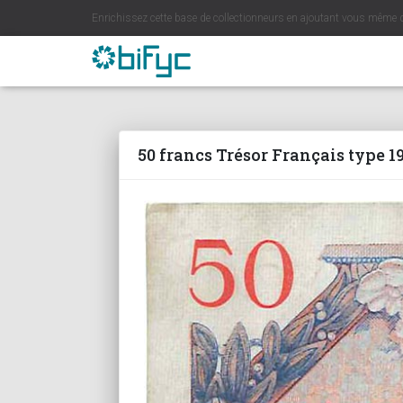
Enrichissez cette base de collectionneurs en ajoutant vous même 
50 francs Trésor Français type 1