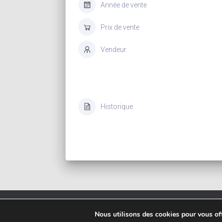
Année de vente
Prix de vente
Vendeur
Historique
Copyrigh
Nous utilisons des cookies pour vous offr