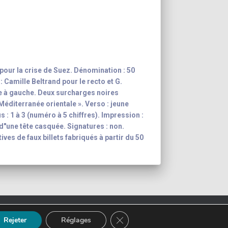
pour la crise de Suez. Dénomination : 50
: Camille Beltrand pour le recto et G.
re à gauche. Deux surcharges noires
éditerranée orientale ». Verso : jeune
: 1 à 3 (numéro à 5 chiffres). Impression :
 d"une tête casquée. Signatures : non.
ves de faux billets fabriqués à partir du 50
ction
Mentions légales
FERMER LA BANNIÈRE DES CO
Rejeter
Réglages