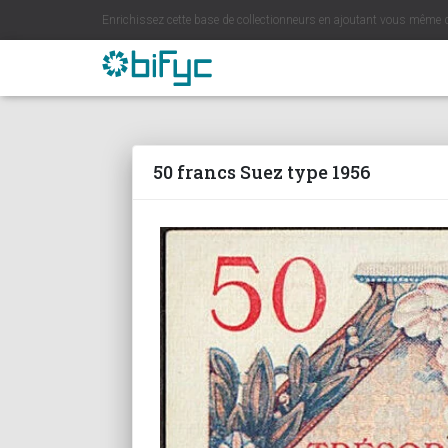
Enrichissez cette base de collectionneurs en ajoutant vous même 
50 francs Suez type 1956