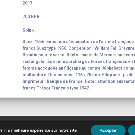
2017
700 GPB
Spink
Suez, 1956. Émission d'occupation de l'armée française 
francs Suez type 1956. Conception : William Fel. Gravure 
Broutin pour le verso. Recto : buste de Mercure au cent
rectangulaires et une surcharge « Forces françaises en M
femme accoudée au filigrane au centre. Alphabets connus 
multicolore. Dimensions : 116 x 75 mm. Filigrane : profil
Imprimeur : Banque de France. Note : attention aux tentati
francs Trésor Français type 1947.
t 2003 - 2026
Yann-Noël Hénon
banknote inventory For your colle
ir la meilleure expérience sur notre site.
Accepter