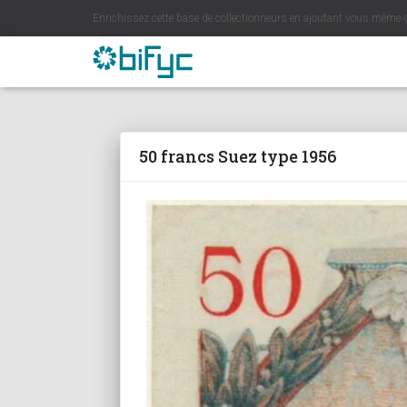
Enrichissez cette base de collectionneurs en ajoutant vous même 
50 francs Suez type 1956