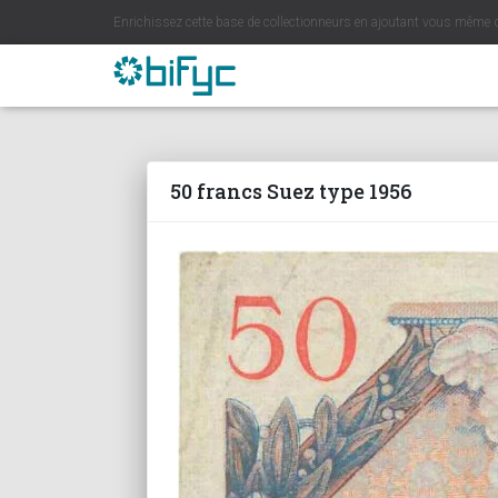
Enrichissez cette base de collectionneurs en ajoutant vous même 
50 francs Suez type 1956