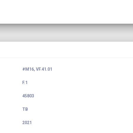
#M16, VF.41.01
F.1
45803
TB
2021