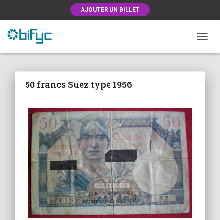
AJOUTER UN BILLET
OUVRI
50 francs Suez type 1956