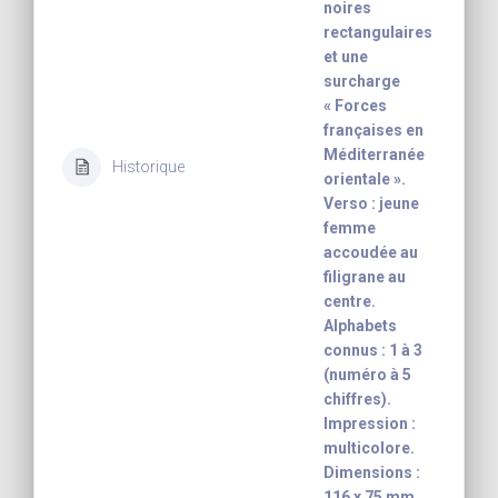
noires
rectangulaires
et une
surcharge
« Forces
françaises en
Méditerranée
Historique
orientale ».
Verso : jeune
femme
accoudée au
filigrane au
centre.
Alphabets
connus : 1 à 3
(numéro à 5
chiffres).
Impression :
multicolore.
Dimensions :
116 x 75 mm.